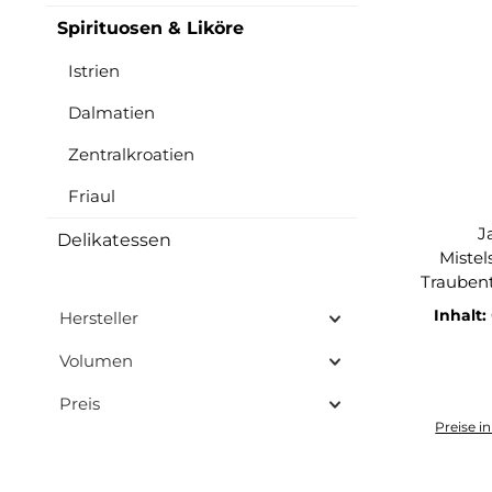
Spirituosen & Liköre
Istrien
Dalmatien
Zentralkroatien
Friaul
Jah
Delikatessen
Mistel
Traubentres
- Herkunft: Buzet, Istrien
Inhalt:
Hersteller
Alkoholgehal
Naturkork 
Volumen
Sicherh
Mis
Preis
bekannt
Preise i
Gebi
komb