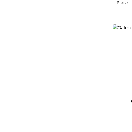
Preise i
I