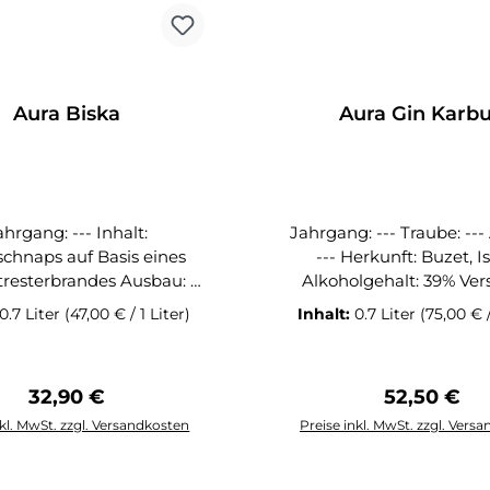
Aura Biska
Aura Gin Karb
rgang: --- Inhalt:
Jahrgang: --- Traube: --- Ausbau:
schnaps auf Basis eines
--- Herkunft: Buzet, Istrien
terbrandes Ausbau: --
Alkoholgehalt: 39% Verschluß:
Naturkork Inhalt: 0,7l Istrischer
0.7 Liter
(47,00 € / 1 Liter)
Inhalt:
0.7 Liter
(75,00 € /
t: 37% Verschluß:
Gin aus den heimischen 
Inhalt: 0,7l Mit
eit gehört der Aura Biska
Regulärer Preis:
Regulärer 
32,90 €
52,50 €
telschnaps zu den
esten Brandys in diesem
nkl. MwSt. zzgl. Versandkosten
Preise inkl. MwSt. zzgl. Vers
et. Ein Apfeldestillat,
In den Warenko
iniert mit sorgfältig