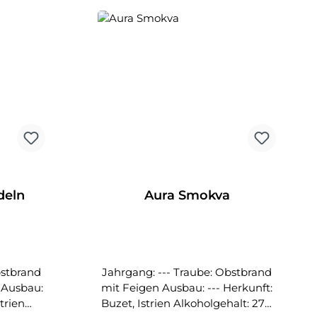
süßlichen Aroma und ist der
Brand für den speziellen
Genießer. Der Alkoholgehalt des
kroatischen Grappa Aura Moscato
beträgt 40,0%. Dieser Brand
wurde 2018 und 2019 auf der
Vinistra zum Grappa Nummer 1
gekürt.
deln
Aura Smokva
Jahrgang: --- Traube: Obstbrand
:
mit Feigen Ausbau: --- Herkunft:
Buzet, Istrien Alkoholgehalt: 27%