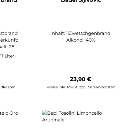
Inhalt: 1lZwetschgenbrand,
Alkohol: 40%
 1 Liter)
jährigen
ückten
ćarija
Preis:
Regulärer Preis:
23,90 €
köstliche
en
andkosten
Preise inkl. MwSt. zzgl. Versandkosten
armante
rb
In den Warenkorb
türliche
er Äpfel
ildapfel
deren
t wie ein
hen