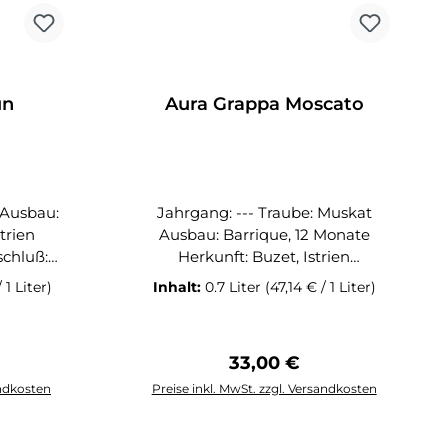
un
Aura Grappa Moscato
Jahrgang: --- Traube: Muskat
Ausbau: Barrique, 12 Monate
Herkunft: Buzet, Istrien
Alkoholgehalt: 44% Verschluß:
 1 Liter)
Inhalt:
0.7 Liter
(47,14 € / 1 Liter)
Kräutern
Naturkork Inhalt: 0,5l Der
Edelbrand Aura Moscato wird
rein durch die Destillation der
Preis:
Regulärer Preis:
33,00 €
Muskatrebe hergestellt. Der
ausgezeichnete vierfach
andkosten
Preise inkl. MwSt. zzgl. Versandkosten
destillierte Aura Moscato
rb
In den Warenkorb
Edelbrand überzeugt mit seinem