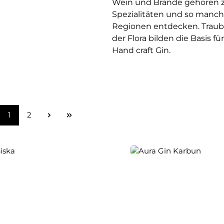
Wein und Brände gehören z
Spezialitäten und so manche
Regionen entdecken. Traube
der Flora bilden die Basis f
Hand craft Gin.
Seite
Seite
1
2