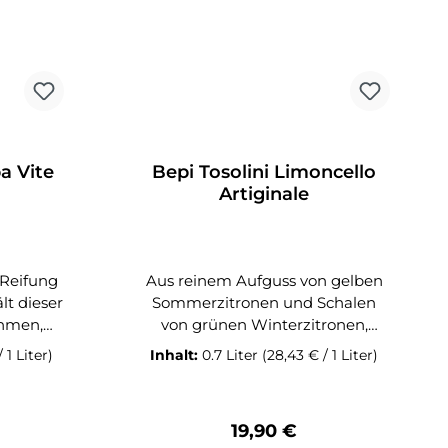
ng aus
t mit
euen die
n, zart
eschmack
es hält
ärtlich
a Vite
Bepi Tosolini Limoncello
tet.
Artiginale
 Reifung
Aus reinem Aufguss von gelben
lt dieser
Sommerzitronen und Schalen
hmen,
von grünen Winterzitronen,
ck.
verbunden mit dem
 1 Liter)
Inhalt:
0.7 Liter
(28,43 € / 1 Liter)
ewogene
hauseigenen Grappa. Hergestellt
selbaren
nach einem alten Familienrezept
bak und
und in Handarbeit.0,7l-Flasche
Preis:
Regulärer Preis:
19,90 €
lasche