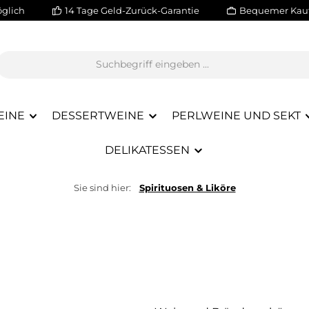
glich
14 Tage Geld-Zurück-Garantie
Bequemer Kauf
EINE
DESSERTWEINE
PERLWEINE UND SEKT
DELIKATESSEN
Sie sind hier:
Spirituosen & Liköre