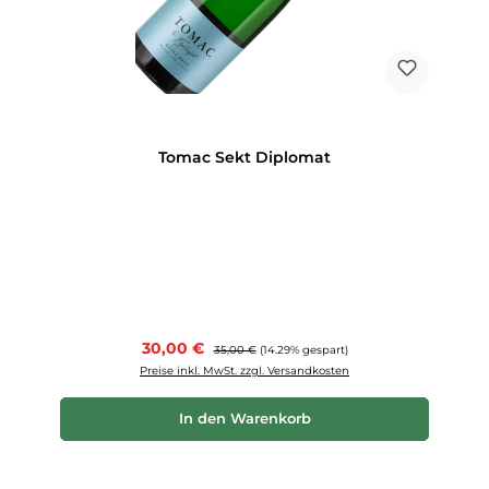
Tomac Sekt Diplomat
Verkaufspreis:
30,00 €
Regulärer Preis:
35,00 €
(14.29% gespart)
Preise inkl. MwSt. zzgl. Versandkosten
In den Warenkorb