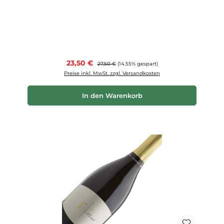
Verkaufspreis:
23,50 €
Regulärer Preis:
27,50 €
(14.55% gespart)
Preise inkl. MwSt. zzgl. Versandkosten
In den Warenkorb