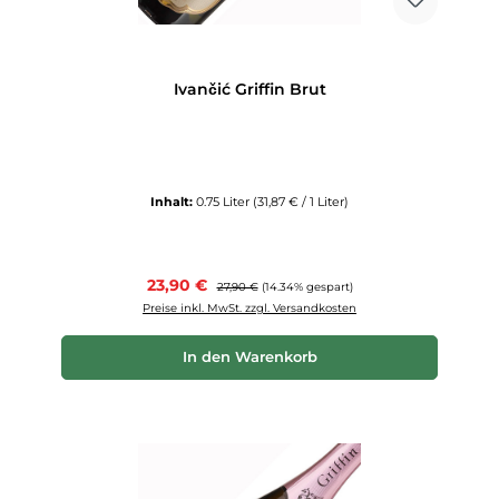
Ivančić Griffin Brut
Inhalt:
0.75 Liter
(31,87 € / 1 Liter)
Verkaufspreis:
23,90 €
Regulärer Preis:
27,90 €
(14.34% gespart)
Preise inkl. MwSt. zzgl. Versandkosten
In den Warenkorb