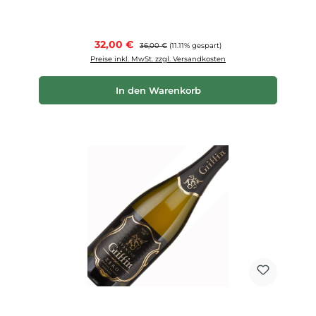
Verkaufspreis:
32,00 €
Regulärer Preis:
36,00 €
(11.11% gespart)
Preise inkl. MwSt. zzgl. Versandkosten
In den Warenkorb