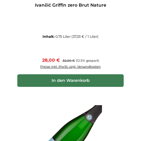
Ivančić Griffin zero Brut Nature
Inhalt:
0.75 Liter
(37,33 € / 1 Liter)
Verkaufspreis:
28,00 €
Regulärer Preis:
32,00 €
(12.5% gespart)
Preise inkl. MwSt. zzgl. Versandkosten
In den Warenkorb