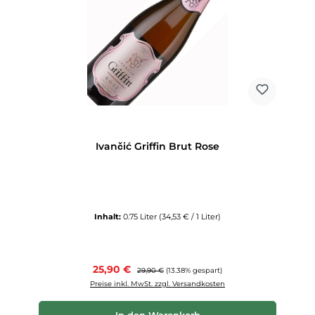
Ivančić Griffin Brut Rose
Inhalt:
0.75 Liter
(34,53 € / 1 Liter)
Verkaufspreis:
25,90 €
Regulärer Preis:
29,90 €
(13.38% gespart)
Preise inkl. MwSt. zzgl. Versandkosten