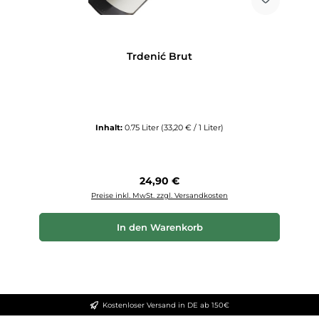
Trdenić Brut
Inhalt:
0.75 Liter
(33,20 € / 1 Liter)
Regulärer Preis:
24,90 €
Preise inkl. MwSt. zzgl. Versandkosten
In den Warenkorb
Kostenloser Versand in DE ab 150€