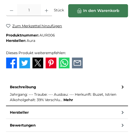
Produkt Anzahl: Gib den gewünschten Wert ein oder benutze die Schaltflächen
Stück
In den Warenkorb
Zum Merkzettel hinzufügen
Produktnummer:
AUR006
Hersteller:
Aura
Dieses Produkt weiterempfehlen:
Beschreibung
Jahrgang: --- Traube: --- Ausbau: --- Herkunft: Buzet, Istrien
Alkoholgehalt: 39% Verschlu…
Mehr
Hersteller
Bewertungen