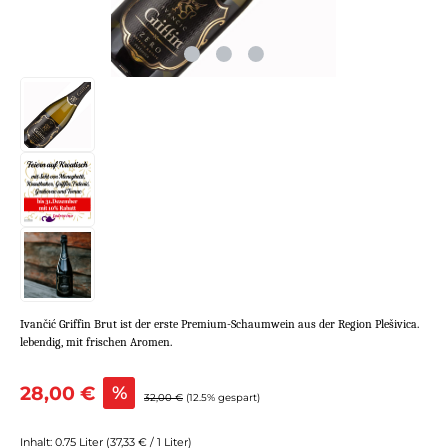
Ivančić Griffin Brut ist der erste Premium-Schaumwein aus der Region Plešivica.
lebendig, mit frischen Aromen.
Verkaufspreis:
28,00 €
%
Regulärer Preis:
32,00 €
(12.5% gespart)
Inhalt:
0.75 Liter
(37,33 € / 1 Liter)