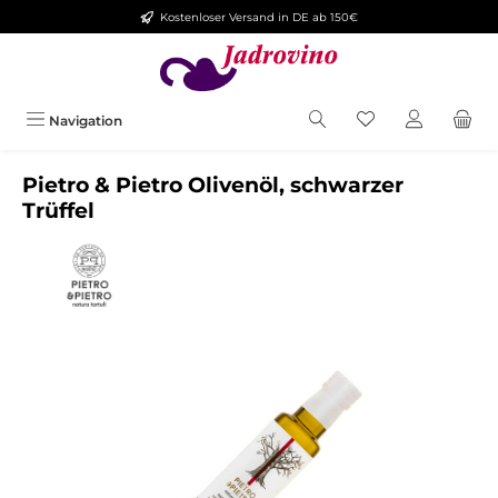
Kostenloser Versand in DE ab 150€
Zum Hauptinhalt springen
Navigation
Pietro & Pietro Olivenöl, schwarzer
Trüffel
Bildergalerie überspringen