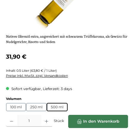
Natives Olivenöl extra, angereichert mit schwarzem Trüffelaroma, als Gewürz für
Nudelgerichte, Risotto und Soßen
Regulärer Preis:
31,90 €
Inhalt:
0.5 Liter
(63,80 € / 1 Liter)
Preise inkl. MwSt. zzgl. Versandkosten
Sofort verfügbar, Lieferzeit: 3 days
auswählen
Volumen
100 ml
250 ml
500 ml
Produkt Anzahl: Gib den gewünschten Wert ein oder benutze die Schaltflächen
Stück
In den Warenkorb