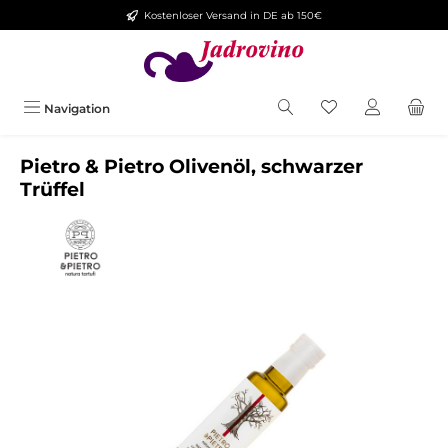
Kostenloser Versand in DE ab 150€
Zum Hauptinhalt springen
Navigation
Pietro & Pietro Olivenöl, schwarzer
Trüffel
Bildergalerie überspringen