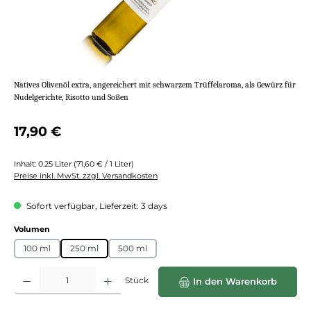
Natives Olivenöl extra, angereichert mit schwarzem Trüffelaroma, als Gewürz für
Nudelgerichte, Risotto und Soßen
Regulärer Preis:
17,90 €
Inhalt:
0.25 Liter
(71,60 € / 1 Liter)
Preise inkl. MwSt. zzgl. Versandkosten
Sofort verfügbar, Lieferzeit: 3 days
auswählen
Volumen
100 ml
250 ml
500 ml
Produkt Anzahl: Gib den gewünschten Wert ein oder benutze die Schaltflächen
Stück
In den Warenkorb