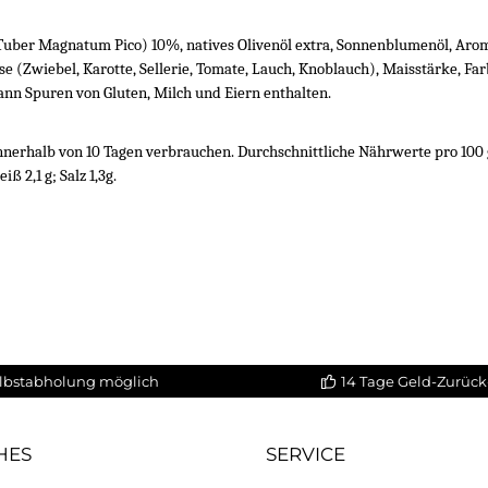
 (Tuber Magnatum Pico) 10%, natives Olivenöl extra, Sonnenblumenöl, Ar
 (Zwiebel, Karotte, Sellerie, Tomate, Lauch, Knoblauch), Maisstärke, Farb
Kann Spuren von Gluten, Milch und Eiern enthalten.
halb von 10 Tagen verbrauchen. Durchschnittliche Nährwerte pro 100 g: En
ß 2,1 g; Salz 1,3g.
lbstabholung möglich
14 Tage Geld-Zurück
HES
SERVICE