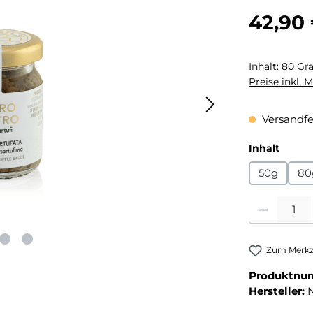
Regulärer Pr
42,90
Inhalt:
80 G
Preise inkl. 
Versandfer
auswä
Inhalt
50g
80
Produkt Anza
Zum Merkze
Produktnu
Hersteller:
N