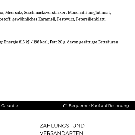
oma, Meersalz, Geschmacksverstärker: Mononatriumglutamat,
stoff: gewöhnliches Karamell, Pestwurz, Petersilienblatt,
ergie 815 kJ / 198 kcal; Fett 20 g, davon gesättigte Fettsäuren
-Garantie
Bequemer Kauf auf Rechnung
ZAHLUNGS- UND
VERSANDARTEN