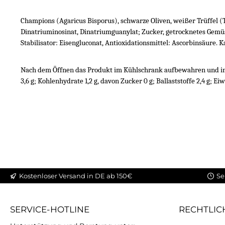
Champions (Agaricus Bisporus), schwarze Oliven, weißer Trüffel
Dinatriuminosinat, Dinatriumguanylat; Zucker, getrocknetes Gemüse
Stabilisator: Eisengluconat, Antioxidationsmittel: Ascorbinsäure. 
Nach dem Öffnen das Produkt im Kühlschrank aufbewahren und inner
3,6 g; Kohlenhydrate 1,2 g, davon Zucker 0 g; Ballaststoffe 2,4 g; Eiwei
Kostenloser Versand in DE ab 150€
Se
SERVICE-HOTLINE
RECHTLIC