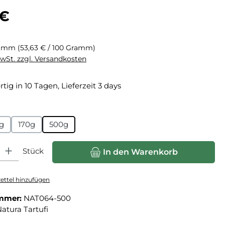
eis:
 €
ramm
(53,63 € / 100 Gramm)
MwSt. zzgl. Versandkosten
tig in 10 Tagen, Lieferzeit 3 days
hlen
g
170g
500g
hl: Gib den gewünschten Wert ein oder benutze die Schaltfläche
Stück
In den Warenkorb
ttel hinzufügen
mmer:
NAT064-500
atura Tartufi