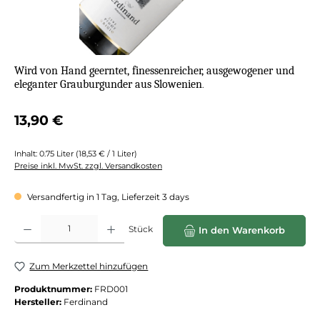
Wird von Hand geerntet, finessenreicher, ausgewogener und
eleganter Grauburgunder aus Slowenien
.
Regulärer Preis:
13,90 €
Inhalt:
0.75 Liter
(18,53 € / 1 Liter)
Preise inkl. MwSt. zzgl. Versandkosten
Versandfertig in 1 Tag, Lieferzeit 3 days
Produkt Anzahl: Gib den gewünschten Wert ein oder benutze die Schaltflächen
Stück
In den Warenkorb
Zum Merkzettel hinzufügen
Produktnummer:
FRD001
Hersteller:
Ferdinand