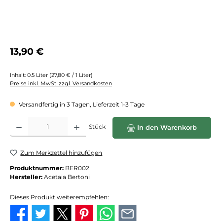
Regulärer Preis:
13,90 €
Inhalt:
0.5 Liter
(27,80 € / 1 Liter)
Preise inkl. MwSt. zzgl. Versandkosten
Versandfertig in 3 Tagen, Lieferzeit 1-3 Tage
Produkt Anzahl: Gib den gewünschten Wert ein oder benutze die Schaltflächen
Stück
In den Warenkorb
Zum Merkzettel hinzufügen
Produktnummer:
BER002
Hersteller:
Acetaia Bertoni
Dieses Produkt weiterempfehlen: