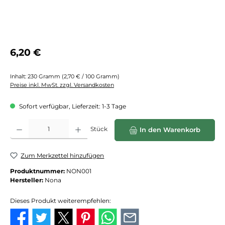
Regulärer Preis:
6,20 €
Inhalt:
230 Gramm
(2,70 € / 100 Gramm)
Preise inkl. MwSt. zzgl. Versandkosten
Sofort verfügbar, Lieferzeit: 1-3 Tage
Produkt Anzahl: Gib den gewünschten Wert ein oder benutze die Schaltflächen
Stück
In den Warenkorb
Zum Merkzettel hinzufügen
Produktnummer:
NON001
Hersteller:
Nona
Dieses Produkt weiterempfehlen: