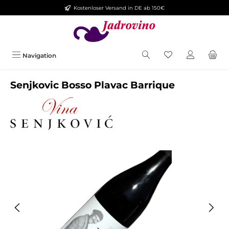
Kostenloser Versand in DE ab 150€
Zum Hauptinhalt springen
Navigation
Senjkovic Bosso Plavac Barrique
Bildergalerie überspringen