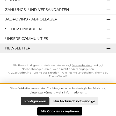
ZAHLUNGS- UND VERSANDARTEN
JADROVINO - ABHOLLAGER
SICHER EINKAUFEN
UNSERE COMMUNITIES
NEWSLETTER
Alle Preise inkl. gesetzl. Mehrwertsteuer zzgl.
Versandkosten
und ggf.
Nachnahmegebühren, wenn nicht anders angegeben.
© 2026 Jadrovino - Weine aus Kroatien - Alle Rechte vorbehalten. Theme by
ThemeWare®
Diese Website verwendet Cookies, um eine bestmögliche Erfahrung
bieten zu können.
Mehr Informationen ...
Konfigurieren
Nur technisch notwendige
Alle Cookies akzeptieren