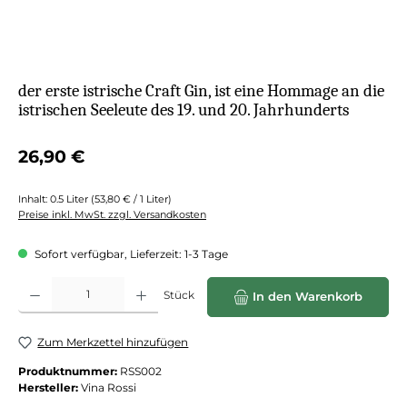
der erste istrische Craft Gin, ist eine Hommage an die
istrischen Seeleute des 19. und 20. Jahrhunderts
Regulärer Preis:
26,90 €
Inhalt:
0.5 Liter
(53,80 € / 1 Liter)
Preise inkl. MwSt. zzgl. Versandkosten
Sofort verfügbar, Lieferzeit: 1-3 Tage
Produkt Anzahl: Gib den gewünschten Wert ein oder benutze die Schaltflächen
Stück
In den Warenkorb
Zum Merkzettel hinzufügen
Produktnummer:
RSS002
Hersteller:
Vina Rossi