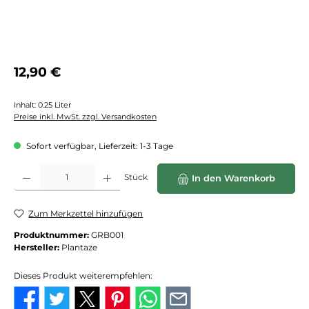
Regulärer Preis:
12,90 €
Inhalt:
0.25 Liter
Preise inkl. MwSt. zzgl. Versandkosten
Sofort verfügbar, Lieferzeit: 1-3 Tage
Produkt Anzahl: Gib den gewünschten Wert ein oder benutze die Schaltflächen
Stück
In den Warenkorb
Zum Merkzettel hinzufügen
Produktnummer:
GRB001
Hersteller:
Plantaze
Dieses Produkt weiterempfehlen: