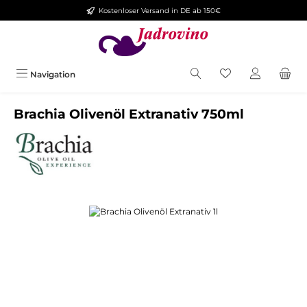
Kostenloser Versand in DE ab 150€
Zum Hauptinhalt springen
Navigation
Brachia Olivenöl Extranativ 750ml
Bildergalerie überspringen