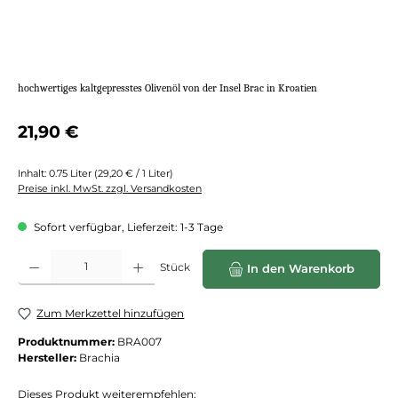
hochwertiges kaltgepresstes Olivenöl von der Insel Brac in Kroatien
Regulärer Preis:
21,90 €
Inhalt:
0.75 Liter
(29,20 € / 1 Liter)
Preise inkl. MwSt. zzgl. Versandkosten
Sofort verfügbar, Lieferzeit: 1-3 Tage
Produkt Anzahl: Gib den gewünschten Wert ein oder benutze die Schaltflächen
Stück
In den Warenkorb
Zum Merkzettel hinzufügen
Produktnummer:
BRA007
Hersteller:
Brachia
Dieses Produkt weiterempfehlen: