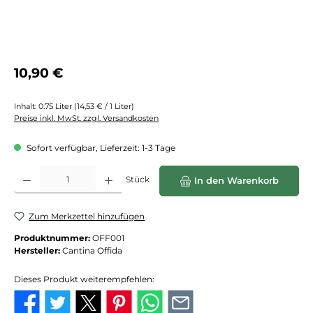
Regulärer Preis:
10,90 €
Inhalt:
0.75 Liter
(14,53 € / 1 Liter)
Preise inkl. MwSt. zzgl. Versandkosten
Sofort verfügbar, Lieferzeit: 1-3 Tage
Produkt Anzahl: Gib den gewünschten Wert ein oder benutze die Schaltflächen
Stück
In den Warenkorb
Zum Merkzettel hinzufügen
Produktnummer:
OFF001
Hersteller:
Cantina Offida
Dieses Produkt weiterempfehlen: