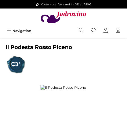
Kostenloser Versand in DE ab 150€
Zum Hauptinhalt springen
Navigation
Il Podesta Rosso Piceno
Bildergalerie überspringen