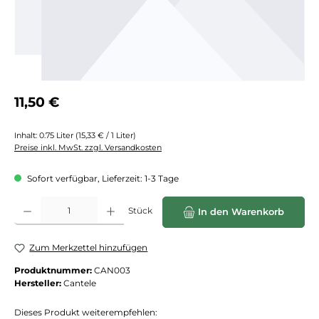
Regulärer Preis:
11,50 €
Inhalt:
0.75 Liter
(15,33 € / 1 Liter)
Preise inkl. MwSt. zzgl. Versandkosten
Sofort verfügbar, Lieferzeit: 1-3 Tage
Produkt Anzahl: Gib den gewünschten Wert ein oder benutze die Schaltflächen
Stück
In den Warenkorb
Zum Merkzettel hinzufügen
Produktnummer:
CAN003
Hersteller:
Cantele
Dieses Produkt weiterempfehlen: