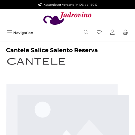
Kostenloser Versand in DE ab 150€
Zum Hauptinhalt springen
Navigation
Cantele Salice Salento Reserva
Bildergalerie überspringen