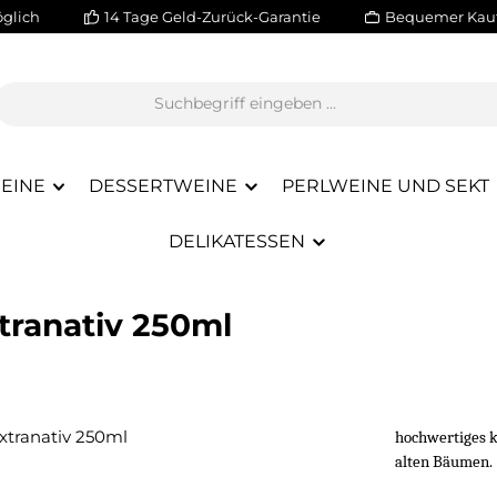
glich
14 Tage Geld-Zurück-Garantie
Bequemer Kauf
EINE
DESSERTWEINE
PERLWEINE UND SEKT
DELIKATESSEN
tranativ 250ml
hochwertiges ka
alten Bäumen.