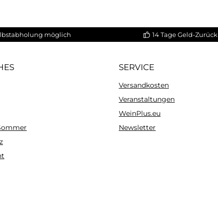
lbstabholung möglich
14 Tage Geld-Zurück
HES
SERVICE
Versandkosten
Veranstaltungen
WeinPlus.eu
 Sommer
Newsletter
z
ht