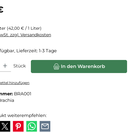
eis:
€
iter
(42,00 € / 1 Liter)
MwSt. zzgl. Versandkosten
fügbar, Lieferzeit: 1-3 Tage
hl: Gib den gewünschten Wert ein oder benutze die Schaltfläche
Stück
In den Warenkorb
ttel hinzufügen
mmer:
BRA001
rachia
ukt weiterempfehlen: