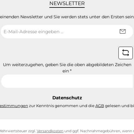
NEWSLETTER
heinenden Newsletter und Sie werden stets unter den Ersten sei
E-
Mail-
Adresse
*
Um weiterzugehen, geben Sie die oben abgebildeten Zeichen
ein
*
Datenschutz
bestimmungen
zur Kenntnis genommen und die
AGB
gelesen und bi
. Mehrwertsteuer zzgl.
Versandkosten
und ggf. Nachnahmegebühren, wenn n