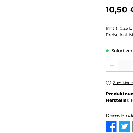
Regulärer Pr
10,50 
Inhalt:
0.25 L
Preise inkl. 
Sofort ver
Produkt Anza
Zum Merkze
Produktnu
Hersteller:
B
Dieses Prod