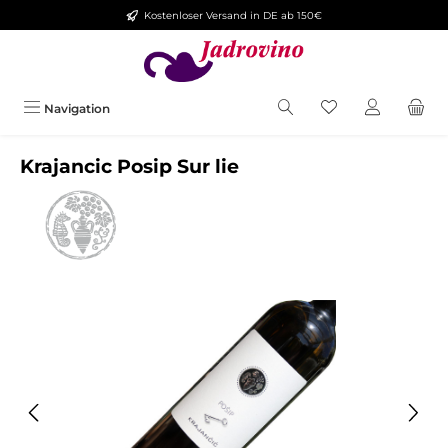
Kostenloser Versand in DE ab 150€
Zum Hauptinhalt springen
Navigation
Krajancic Posip Sur lie
Bildergalerie überspringen