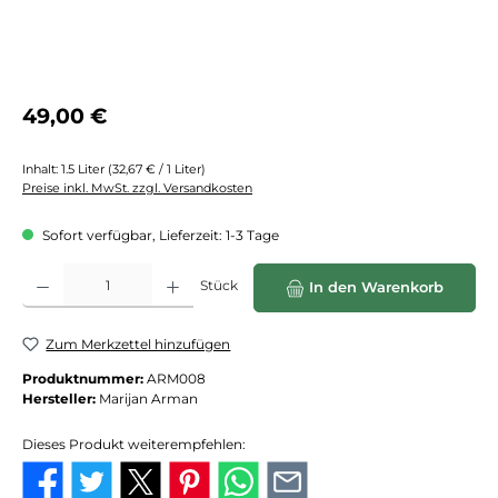
Regulärer Preis:
49,00 €
Inhalt:
1.5 Liter
(32,67 € / 1 Liter)
Preise inkl. MwSt. zzgl. Versandkosten
Sofort verfügbar, Lieferzeit: 1-3 Tage
Produkt Anzahl: Gib den gewünschten Wert ein oder benutze die Schaltflächen
Stück
In den Warenkorb
Zum Merkzettel hinzufügen
Produktnummer:
ARM008
Hersteller:
Marijan Arman
Dieses Produkt weiterempfehlen: