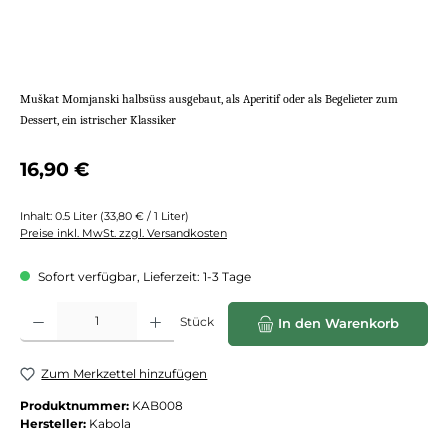
Mu
škat Momjanski halbs
ü
ss ausgebaut, als Aperitif oder als Begelieter zum
Dessert, ein istrischer Klassiker
Regulärer Preis:
16,90 €
Inhalt:
0.5 Liter
(33,80 € / 1 Liter)
Preise inkl. MwSt. zzgl. Versandkosten
Sofort verfügbar, Lieferzeit: 1-3 Tage
Produkt Anzahl: Gib den gewünschten Wert ein oder benutze die Schaltflächen
Stück
In den Warenkorb
Zum Merkzettel hinzufügen
Produktnummer:
KAB008
Hersteller:
Kabola