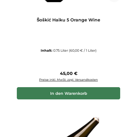
Šoškić Haiku 5 Orange Wine
Inhalt:
0.75 Liter
(60,00 € / 1 Liter)
Regulärer Preis:
45,00 €
Preise inkl. MwSt. zzgl. Versandkosten
In den Warenkorb