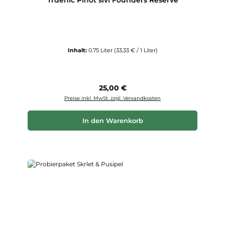
Trdenic Pinot sivi Founders Reserve
Inhalt:
0.75 Liter
(33,33 € / 1 Liter)
Regulärer Preis:
25,00 €
Preise inkl. MwSt. zzgl. Versandkosten
In den Warenkorb