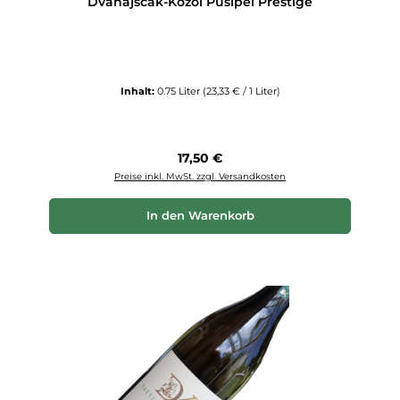
Dvanajscak-Kozol Pusipel Prestige
Inhalt:
0.75 Liter
(23,33 € / 1 Liter)
Regulärer Preis:
17,50 €
Preise inkl. MwSt. zzgl. Versandkosten
In den Warenkorb