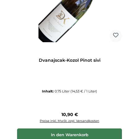
Dvanajscak-Kozol Pinot sivi
Inhalt:
0.75 Liter
(14,53 € / 1 Liter)
Regulärer Preis:
10,90 €
Preise inkl. MwSt. zzgl. Versandkosten
In den Warenkorb