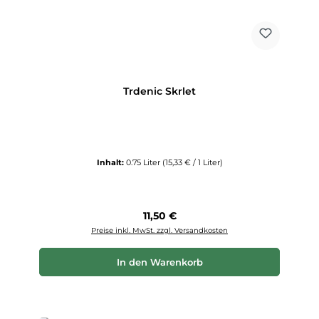
Trdenic Skrlet
Inhalt:
0.75 Liter
(15,33 € / 1 Liter)
Regulärer Preis:
11,50 €
Preise inkl. MwSt. zzgl. Versandkosten
In den Warenkorb