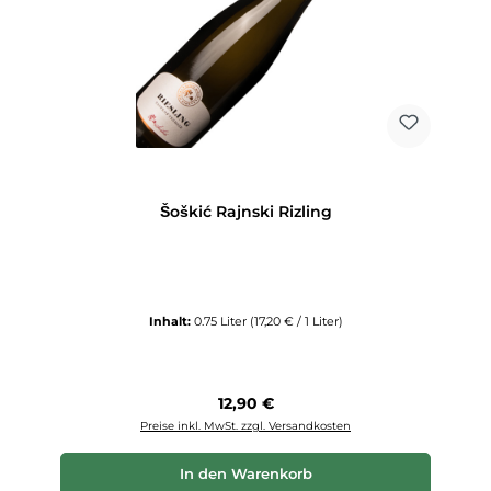
Šoškić Rajnski Rizling
Inhalt:
0.75 Liter
(17,20 € / 1 Liter)
Regulärer Preis:
12,90 €
Preise inkl. MwSt. zzgl. Versandkosten
In den Warenkorb