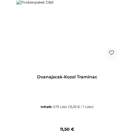
Dvanajscak-Kozol Traminac
Inhalt:
0.75 Liter
(15,33 € / 1 Liter)
Regulärer Preis:
11,50 €