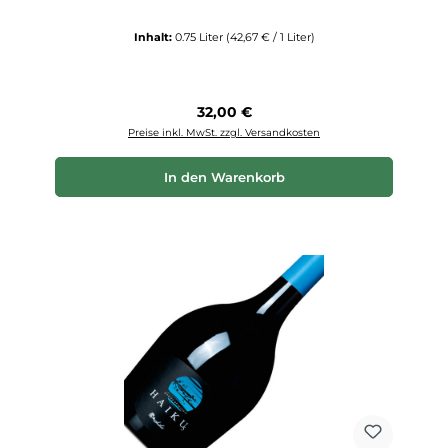
Inhalt:
0.75 Liter
(42,67 € / 1 Liter)
Regulärer Preis:
32,00 €
Preise inkl. MwSt. zzgl. Versandkosten
In den Warenkorb