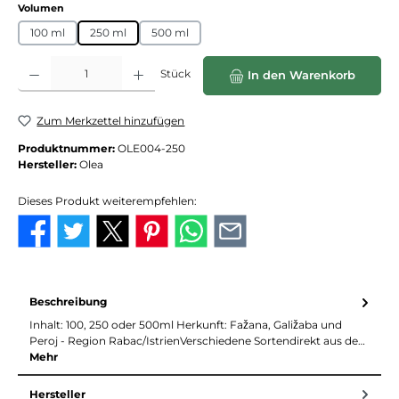
auswählen
Volumen
100 ml
250 ml
500 ml
Produkt Anzahl: Gib den gewünschten Wert ein oder benutze die Schaltflächen
Stück
In den Warenkorb
Zum Merkzettel hinzufügen
Produktnummer:
OLE004-250
Hersteller:
Olea
Dieses Produkt weiterempfehlen:
Beschreibung
Inhalt: 100, 250 oder 500ml Herkunft: Fažana, Galižaba und
Peroj - Region Rabac/IstrienVerschiedene Sortendirekt aus de…
Mehr
Hersteller