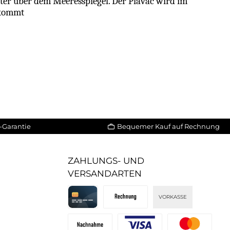
ter über dem Meeresspiegel. Der Plavac wird im
 kommt
-Garantie
Bequemer Kauf auf Rechnung
ZAHLUNGS- UND
VERSANDARTEN
VORKASSE
Kreditkarte
Rechnung