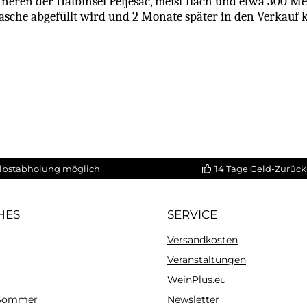
eren der Halbinsel Peljesac, meist flach und etwa 300 Me
lasche abgefüllt wird und 2 Monate später in den Verkauf
lbstabholung möglich
14 Tage Geld-Zurück
HES
SERVICE
Versandkosten
Veranstaltungen
WeinPlus.eu
 Sommer
Newsletter