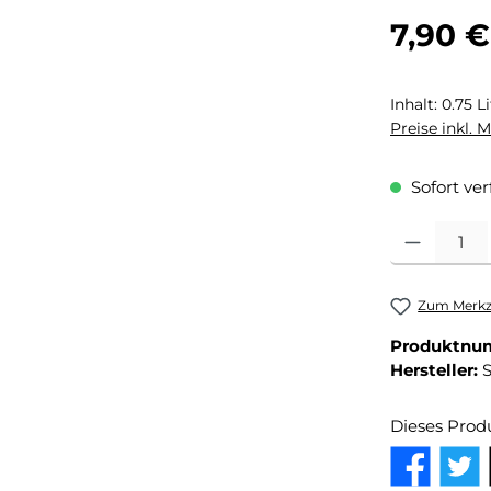
Regulärer Pr
7,90 €
Inhalt:
0.75 L
Preise inkl. 
Sofort ver
Produkt Anza
Zum Merkze
Produktnu
Hersteller:
Dieses Prod