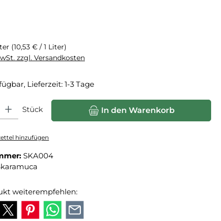
eis:
iter
(10,53 € / 1 Liter)
MwSt. zzgl. Versandkosten
fügbar, Lieferzeit: 1-3 Tage
hl: Gib den gewünschten Wert ein oder benutze die Schaltfläche
Stück
In den Warenkorb
ttel hinzufügen
mmer:
SKA004
Skaramuca
ukt weiterempfehlen: