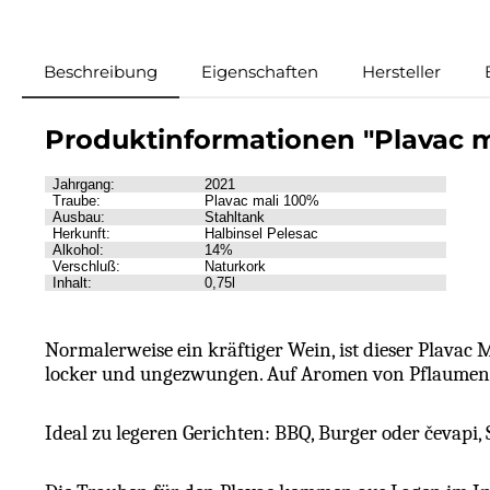
Beschreibung
Eigenschaften
Hersteller
Produktinformationen "Plavac 
Jahrgang
:
2021
Traube
:
Plavac
mali
100%
Ausbau
:
Stahltank
Herkunft
:
Halbinsel
Pelesac
Alkohol:
14%
Verschluß
:
Naturkork
Inhalt:
0,75l
Normalerweise ein kräftiger Wein, ist dieser Plavac Ma
locker und ungezwungen. Auf Aromen von Pflaumen un
Ideal zu legeren Gerichten: BBQ, Burger oder čevapi,